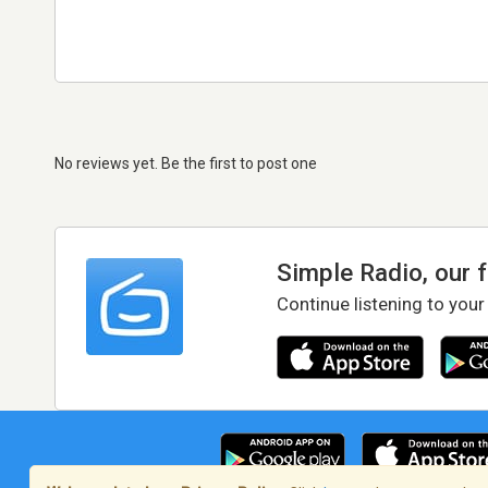
No reviews yet. Be the first to post one
Simple Radio, our 
Continue listening to your