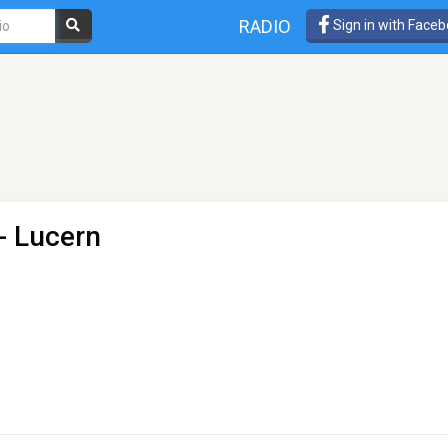
RADIO
Sign in with Face
- Lucern