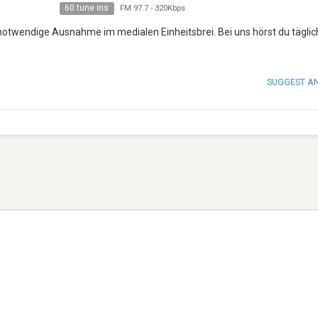
60 tune ins
FM 97.7
-
320Kbps
 notwendige Ausnahme im medialen Einheitsbrei. Bei uns hörst du täglic
SUGGEST A