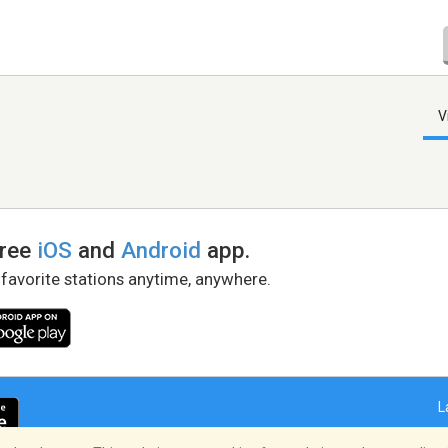
V
free
iOS
and
Android
app.
 favorite stations anytime, anywhere.
L