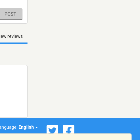
POST
iew reviews
anguage:
English