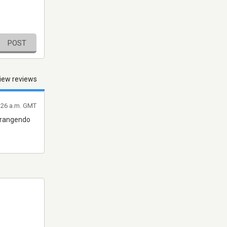
POST
iew reviews
0:26 a.m. GMT
brangendo