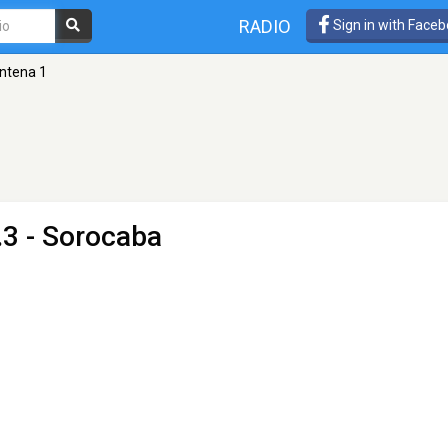
RADIO
Sign in with Face
ntena 1
.3 - Sorocaba