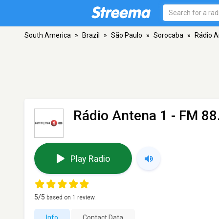
South America
»
Brazil
»
São Paulo
»
Sorocaba
»
Rádio A
Rádio Antena 1
- FM 88
Play Radio
5
/5
based on
1
review.
Info
Contact Data