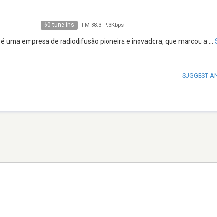
60 tune ins
FM 88.3
-
93Kbps
a 1 é uma empresa de radiodifusão pioneira e inovadora, que marcou a
...
SUGGEST A