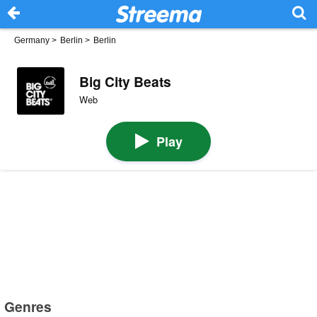
Germany
>
Berlin
>
Berlin
Big City Beats
Web
Play
Genres