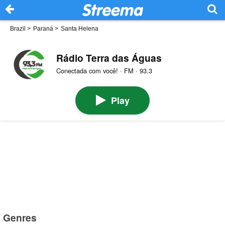
Brazil
>
Paraná
>
Santa Helena
Rádio Terra das Águas
Conectada com você! · FM · 93.3
Play
Genres