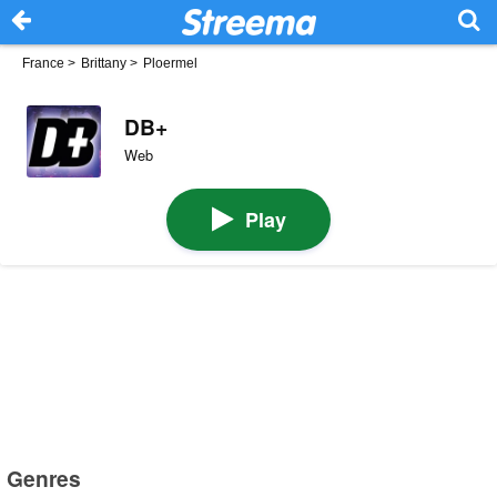
France
>
Brittany
>
Ploermel
DB+
Web
Play
Genres