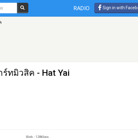
RADIO
Sign in with Face
ค
ร์ทมิวสิค
- Hat Yai
Web
-
128Kbps