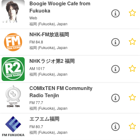
Boogie Woogie Cafe from
Fukuoka
Web
福岡 (Fukuoka), Japan
NHK-FM放送福岡
FM 84.8
福岡 (Fukuoka), Japan
NHKラジオ第2 福岡
AM 1017
福岡 (Fukuoka), Japan
COMIxTEN FM Community
Radio Tenjin
FM 77.7
福岡 (Fukuoka), Japan
エフエム福岡
FM 80.7
福岡 (Fukuoka), Japan