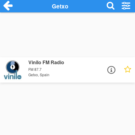
Getxo
Vinilo FM Radio
FM 87.7
Getxo, Spain