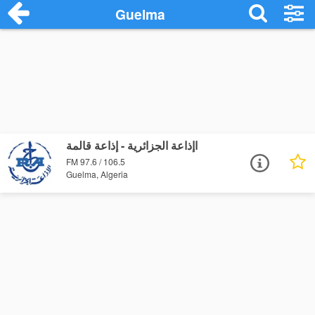
Guelma
اإذاعة الجزائرية - إذاعة قالمة
FM 97.6 / 106.5
Guelma, Algeria