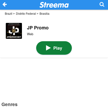
Brazil
>
Distrito Federal
>
Brasilia
JP Promo
Web
Play
Genres