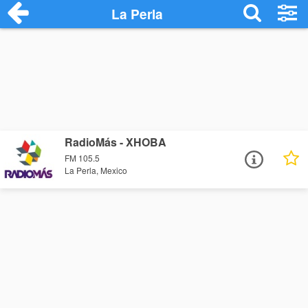
La Perla
RadioMás - XHOBA
FM 105.5
La Perla, Mexico