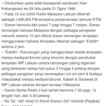
~ Ditubuhkan pada detik bersejarah sambutan Hari 
Kebangsaan ke-29 iaitu pada 31 Ogos 1986.

~ Pada 16 Jun 2005 Radio Malaysia Labuan dikenali 
sebagai LABUAN FM sempena penjenamaan semula RTM.

~ Siaran bermula dari pukul 7 pagi hingga 7 malam. Siaran 
rancangan bahasa Malaysia dengan pelbagai pengisian 
menarik selama 10 jam diikuti siaran rancangan tempatan 
menggunakan bahasa tempatan dikenali sebagai "Edidih" 
selama 2 jam.

~ "Edidih", Rancangan yang menggunakan dialek tempatan, 
melayu kedayan/brunei yang sinonim dengan penduduk 
tempatan WP Labuan antara rancangan paling digemari 
yang bersiaran setiap hari pukul 3 hingga 5 petang dengan 
pelbagai pengisian yang menerapkan ciri-ciri seni & budaya 
masyarakat melayu kedayan/brunei, Sabah & Sarawak di 
WP Labuan selaras dengan konsep 1Malaysia.

~ Siaran Berita Radio 3 kali sehari bermula 7.30 pagi, 12 
tengah hari, dan 5.30 petang.

~ No Tel : 087 424210 (Konti Siaran) 087 424209 (Pejabat) 