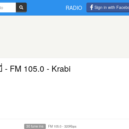
RADIO
Sign in with Faceb
่
- FM 105.0 - Krabi
30 tune ins
FM 105.0
-
320Kbps