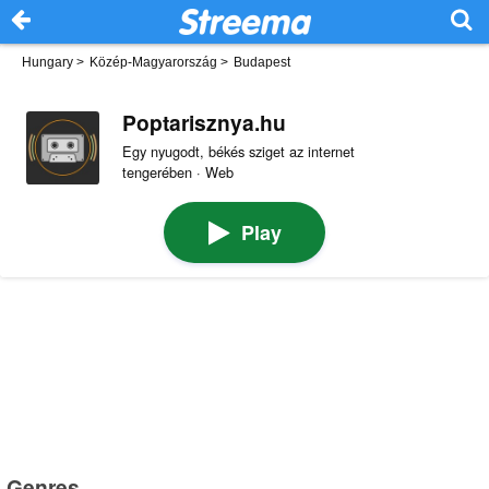
Hungary
>
Közép-Magyarország
>
Budapest
Poptarisznya.hu
Egy nyugodt, békés sziget az internet
tengerében · Web
Play
Genres