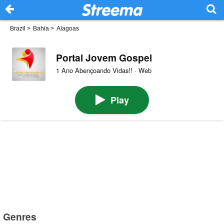
Brazil
>
Bahia
>
Alagoas
Portal Jovem Gospel
1 Ano Abençoando Vidas!! · Web
Play
Genres