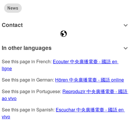
News
Contact
In other languages
See this page in French: 
Ecouter 中央廣播電臺 - 國語 en 
ligne
See this page in German: 
Hören 中央廣播電臺 - 國語 online
See this page in Portuguese: 
Reproduzir 中央廣播電臺 - 國語 
ao vivo
See this page in Spanish: 
Escuchar 中央廣播電臺 - 國語 en 
vivo