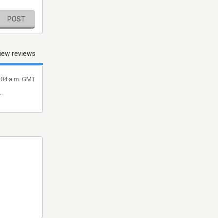
POST
iew reviews
1:04 a.m. GMT
.