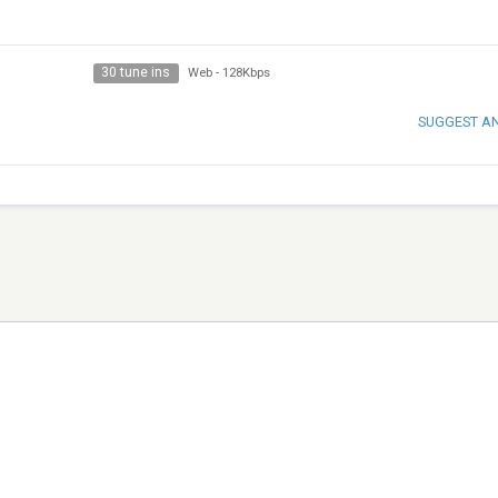
30 tune ins
Web
-
128Kbps
SUGGEST A