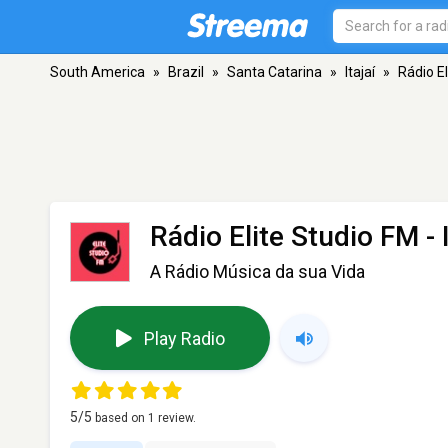
South America
»
Brazil
»
Santa Catarina
»
Itajaí
»
Rádio E
Rádio Elite Studio FM
- 
A Rádio Música da sua Vida
Play Radio
5
/5
based on
1
review.