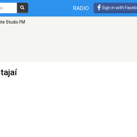
RADIO
Sign in with Face
lite Studio FM
Itajaí