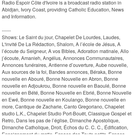
Radio Espoir Côte d'Ivoire is a broadcast radio station in 
Abidjan, Ivory Coast, providing Catholic Education, News 
and Information.

------

Shows: Le Saint du jour, Chapelet De Lourdes, Laudes, 
L'invité De La Rédaction, Shalom, A l’école de Jésus, A 
l’écoute du Seigneur, A vos Bibles, Adoration matinale, Allo 
j’écoute, Amanieh, Angélus, Annonces Communautaires, 
Annonces funéraires, Antienne d’ouverture, Aube nouvelle, 
Aux sources de la foi, Bandes annonces, Béraka, Bonne 
nouvelle en Abouré, Bonne Nouvelle en Abron, Bonne 
nouvelle en Adjoukrou, Bonne nouvelle en Baoulé, Bonne 
nouvelle en Bété, Bonne Nouvelle en Ebrié, Bonne Nouvelle 
en Ewé, Bonne nouvelle en Koulango, Bonne nouvelle en 
more, Cantique de Zacharie, Canto Gregoriano, Chapelet 
studio L.K., Chapelet Studio Port-Bouët, Classique Gospel et 
Retro, Dans les pas de l’église, Dimanche Apostolique, 
Dimanche Catholique, Droit, Échos du C. C. C., Édification, 
Enseignement du matin, Espace des Touts-petits, Espace 