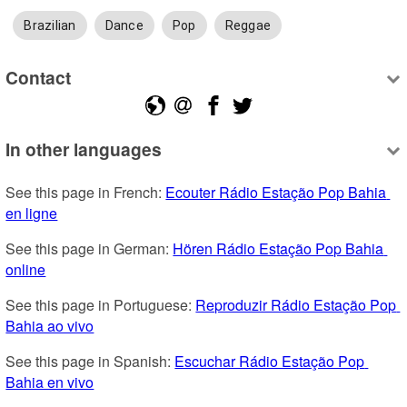
Brazilian
Dance
Pop
Reggae
Contact
In other languages
See this page in French: 
Ecouter Rádio Estação Pop Bahia 
en ligne
See this page in German: 
Hören Rádio Estação Pop Bahia 
online
See this page in Portuguese: 
Reproduzir Rádio Estação Pop 
Bahia ao vivo
See this page in Spanish: 
Escuchar Rádio Estação Pop 
Bahia en vivo