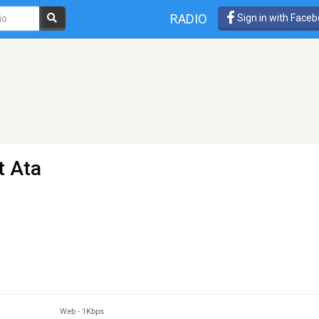
RADIO
Sign in with Face
t Ata
Web
-
1Kbps