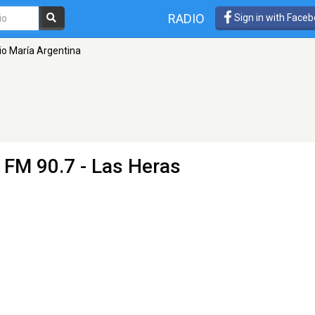
RADIO
Sign in with Face
io María Argentina
 FM 90.7 - Las Heras