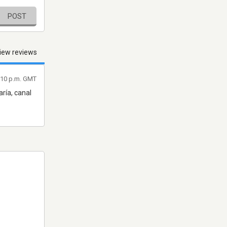
POST
iew reviews
2:10 p.m. GMT
ría, canal