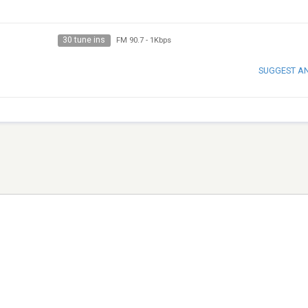
30 tune ins
FM 90.7
-
1Kbps
SUGGEST A