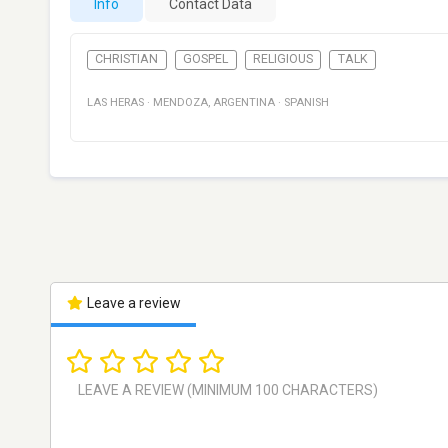
Info
Contact Data
CHRISTIAN
GOSPEL
RELIGIOUS
TALK
LAS HERAS
·
MENDOZA
,
ARGENTINA
·
SPANISH
Leave a review