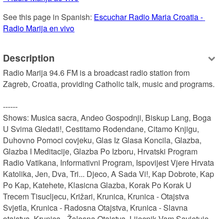
See this page in Spanish: 
Escuchar Radio Maria Croatia - 
Radio Marija en vivo
Description
Radio Marija 94.6 FM is a broadcast radio station from 
Zagreb, Croatia, providing Catholic talk, music and programs.

------

Shows: Musica sacra, Andeo Gospodnji, Biskup Lang, Boga 
U Svima Gledati!, Cestitamo Rodendane, Citamo Knjigu, 
Duhovno Pomoci covjeku, Glas Iz Glasa Koncila, Glazba, 
Glazba I Meditacije, Glazba Po Izboru, Hrvatski Program 
Radio Vatikana, Informativni Program, Ispovijest Vjere Hrvata 
Katolika, Jen, Dva, Tri... Djeco, A Sada Vi!, Kap Dobrote, Kap 
Po Kap, Katehete, Klasicna Glazba, Korak Po Korak U 
Trecem Tisucljecu, Križari, Krunica, Krunica - Otajstva 
Svjetla, Krunica - Radosna Otajstva, Krunica - Slavna 
otajstva, Krunica - Žalosna Otajstva, Lijecnik Vam Savjetuje, 