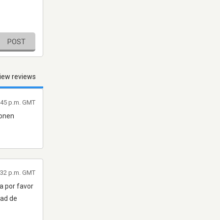
POST
iew reviews
6:45 p.m. GMT
ponen
1:32 p.m. GMT
a por favor
dad de