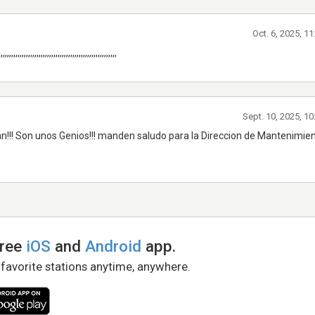
Oct. 6, 2025, 1
,,,,,,,,,,,,,,,,,,,,,,,,,,,,,,,,,,,,,,,,,,,
Sept. 10, 2025, 1
uan!!! Son unos Genios!!! manden saludo para la Direccion de Mantenimie
free
iOS
and
Android
app.
 favorite stations anytime, anywhere.