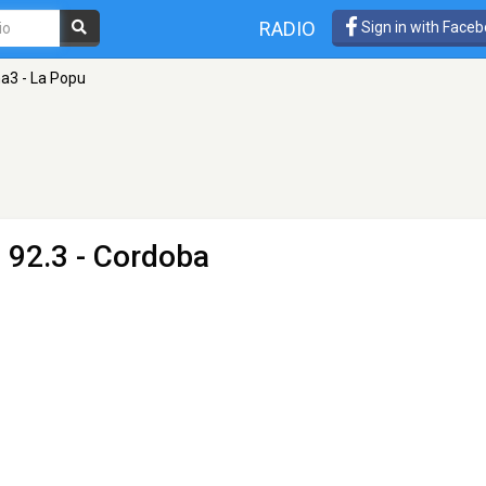
RADIO
Sign in with Face
a3 - La Popu
 92.3 - Cordoba