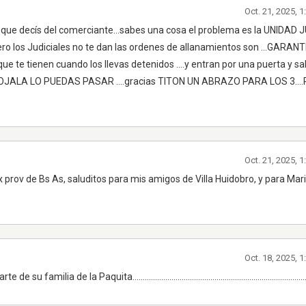
Oct. 21, 2025, 
 lo que decís del comerciante...sabes una cosa el problema es la UNIDAD J
 pero los Judiciales no te dan las ordenes de allanamientos son ...GARAN
,que te tienen cuando los llevas detenidos ....y entran por una puerta y sa
 ...OJALA LO PUEDAS PASAR ....gracias TITON UN ABRAZO PARA LOS 3..
Oct. 21, 2025, 
prov de Bs As, saluditos para mis amigos de Villa Huidobro, y para Mar
Oct. 18, 2025, 
a de la Paquita......................................................................................