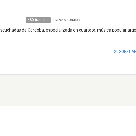
480 tune ins
FM 92.3
-
96Kbps
scuchadas de Córdoba, especializada en cuarteto, música popular arge
SUGGEST A