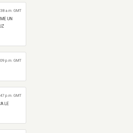
9:38 a.m. GMT
AME UN
IZ
5:09 p.m. GMT
7:47 p.m. GMT
A LE