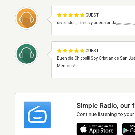
GUEST
divertidos , claros y buena onda,,,,,,,,,,,,,,,,,,,,,,,,,,,,,,,,,
GUEST
Buen dia Chicos!!! Soy Cristian de San J
Menores!!!
Simple Radio, our 
Continue listening to your