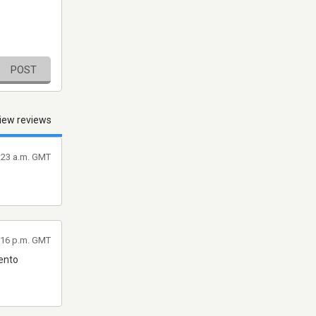
POST
iew reviews
2:23 a.m. GMT
2:16 p.m. GMT
uento