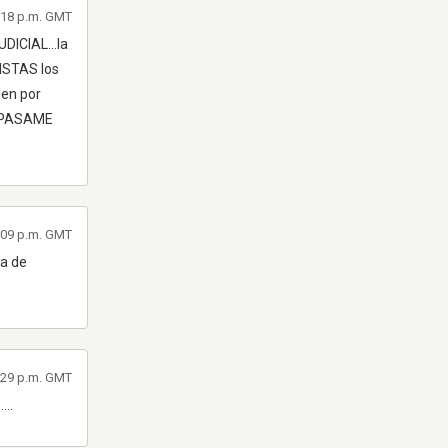
1:18 p.m. GMT
UDICIAL...la
TISTAS los
len por
..PASAME
1:09 p.m. GMT
ia de
1:29 p.m. GMT
...