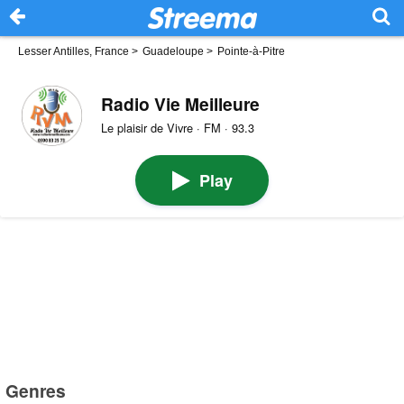
Lesser Antilles, France
>
Guadeloupe
>
Pointe-à-Pitre
Radio Vie Meilleure
Le plaisir de Vivre · FM · 93.3
Play
Genres