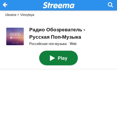
Ukraine
>
Vinnytsya
Радио Обозреватель -
Русская Поп-Музыка
Российская поп-музыка · Web
Play