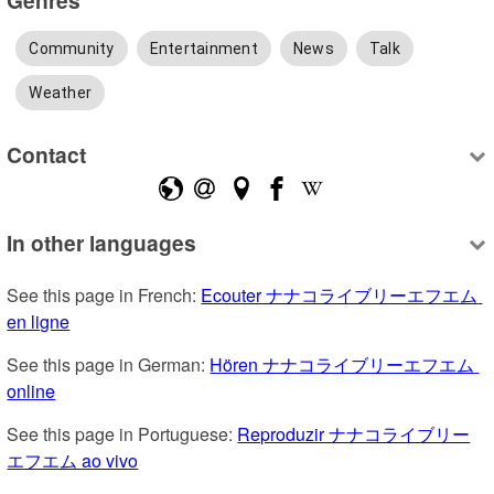
Community
Entertainment
News
Talk
Weather
Contact
In other languages
See this page in French: 
Ecouter ナナコライブリーエフエム 
en ligne
See this page in German: 
Hören ナナコライブリーエフエム 
online
See this page in Portuguese: 
Reproduzir ナナコライブリー
エフエム ao vivo