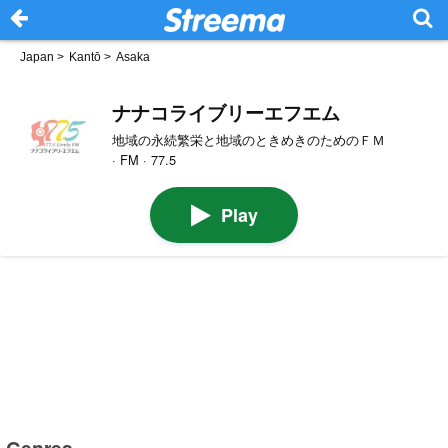
Japan
>
Kantō
>
Asaka
ナナコライブリーエフエム
地域の永続繁栄と地域のときめきのためのＦＭ
· FM · 77.5
Play
Genres