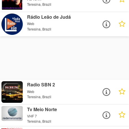
Teresina, Brazil
Rádio Leão de Judá
Web
Teresina, Brazil
Radio SBN 2
Web
Teresina, Brazil
Tv Meio Norte
VHF 7
Teresina, Brazil