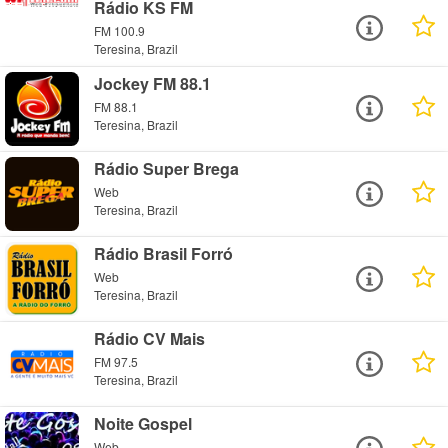
Rádio KS FM
FM 100.9
Teresina, Brazil
Jockey FM 88.1
FM 88.1
Teresina, Brazil
Rádio Super Brega
Web
Teresina, Brazil
Rádio Brasil Forró
Web
Teresina, Brazil
Rádio CV Mais
FM 97.5
Teresina, Brazil
Noite Gospel
Web