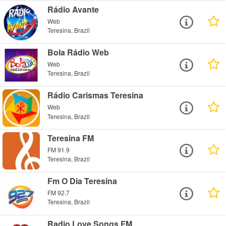
Rádio Avante
Web
Teresina, Brazil
Bola Rádio Web
Web
Teresina, Brazil
Rádio Carismas Teresina
Web
Teresina, Brazil
Teresina FM
FM 91.9
Teresina, Brazil
Fm O Dia Teresina
FM 92.7
Teresina, Brazil
Radio Love Songs FM