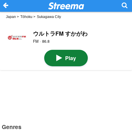
Japan
>
Tōhoku
>
Sukagawa City
ウルトラFM すかがわ
FM · 86.8
Play
Genres