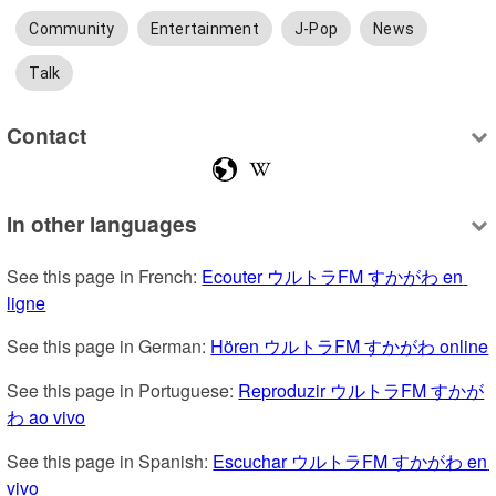
Community
Entertainment
J-Pop
News
Talk
Contact
In other languages
See this page in French: 
Ecouter ウルトラFM すかがわ en 
ligne
See this page in German: 
Hören ウルトラFM すかがわ online
See this page in Portuguese: 
Reproduzir ウルトラFM すかが
わ ao vivo
See this page in Spanish: 
Escuchar ウルトラFM すかがわ en 
vivo