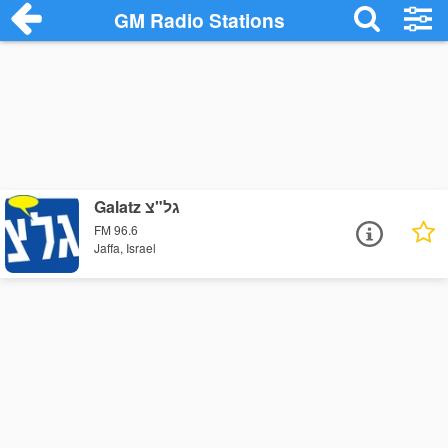
GM Radio Stations
Galatz גל"צ
FM 96.6
Jaffa, Israel