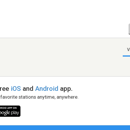
V
free
iOS
and
Android
app.
 favorite stations anytime, anywhere.