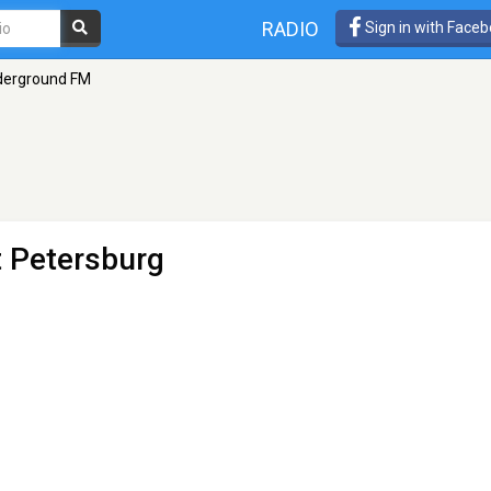
RADIO
Sign in with Face
derground FM
t Petersburg