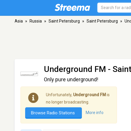
Asia
»
Russia
»
Saint Petersburg
»
Saint Petersburg
»
Un
Underground FM
- Sain
Only pure underground!
Unfortunately,
Underground FM
is
no longer broadcasting.
Browse Radio Stations
More info