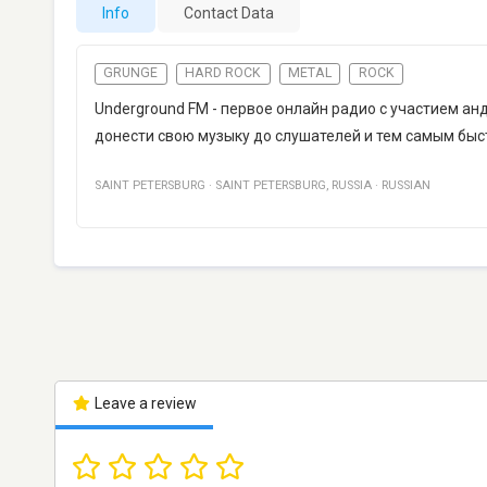
Info
Contact Data
GRUNGE
HARD ROCK
METAL
ROCK
Underground FM - первое онлайн радио с участием а
донести свою музыку до слушателей и тем самым быс
SAINT PETERSBURG
·
SAINT PETERSBURG
,
RUSSIA
·
RUSSIAN
Leave a review