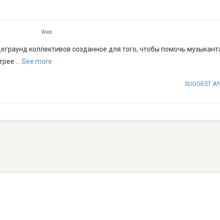
Web
ндеграунд коллективов созданное для того, чтобы помочь музыкан
трее
...
See more
SUGGEST A