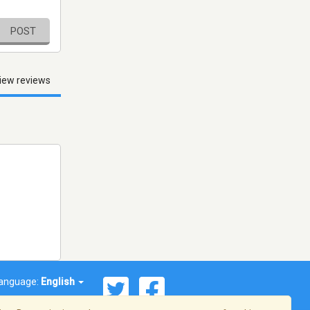
POST
iew reviews
anguage:
English