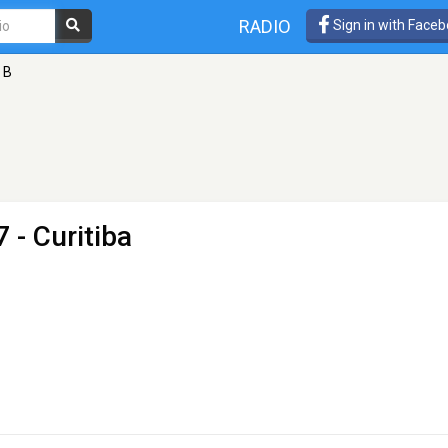
RADIO
Sign in with Face
 B
 - Curitiba