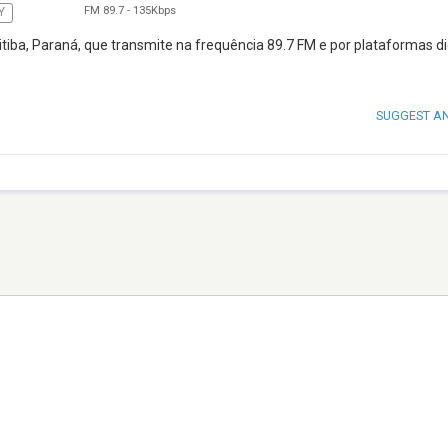
FM 89.7
-
135Kbps
Y
iba, Paraná, que transmite na frequência 89.7 FM e por plataformas dig
SUGGEST A