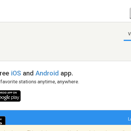
V
free
iOS
and
Android
app.
 favorite stations anytime, anywhere.
L