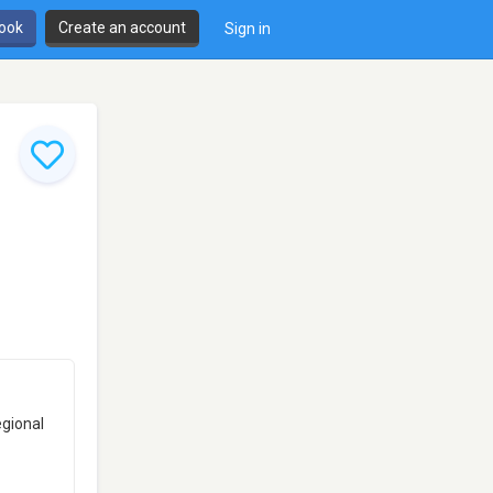
book
Create an account
Sign in
egional