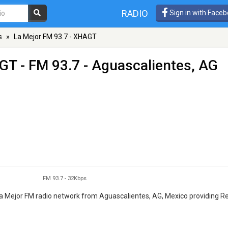
RADIO
Sign in with Face
s
»
La Mejor FM 93.7 - XHAGT
AGT
- FM 93.7 - Aguascalientes, AG
FM 93.7
-
32Kbps
La Mejor FM radio network from Aguascalientes, AG, Mexico providing R