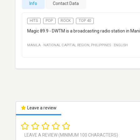
Info
Contact Data
HITS
POP
ROCK
TOP 40
Magic 89.9 - DWTM is a broadcasting radio station in Man
MANILA
·
NATIONAL CAPITAL REGION
,
PHILIPPINES
·
ENGLISH
Leave a review