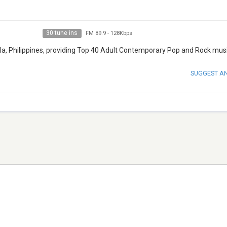
30 tune ins
FM 89.9
-
128Kbps
ila, Philippines, providing Top 40 Adult Contemporary Pop and Rock musi
SUGGEST A