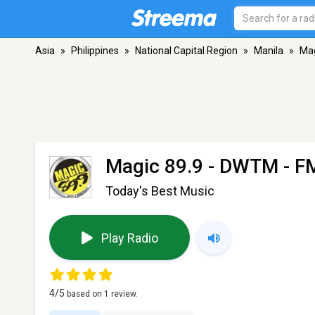
Asia
»
Philippines
»
National Capital Region
»
Manila
»
Mag
Magic 89.9 - DWTM
- FM
Today's Best Music
Play Radio
4
/5
based on
1
review.