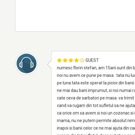
GUEST
numesc florin stefan, am 15ani sunt din b
noi nu avem ce pune pe masa . tata nu luc
pe luna.tata este operat la picior.din ban
ne mai dau bani imprumut, si noi numai ra
cate ceva de sarbatori pe masa. va trimit 
cand.va rugam din tot sufletul sa ne ajuta
ca orice om sa avem si noi un cozonac si 
mama, nu ne putem permite absolut nimic,
inapoi si banii celor ce ne mai ajuta di