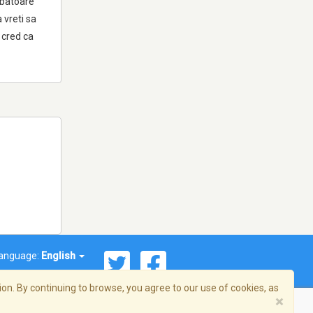
arbatoare
 vreti sa
 cred ca
anguage:
English
on. By continuing to browse, you agree to our use of cookies, as
×
© 2026 Streema, Inc. All rights reserved