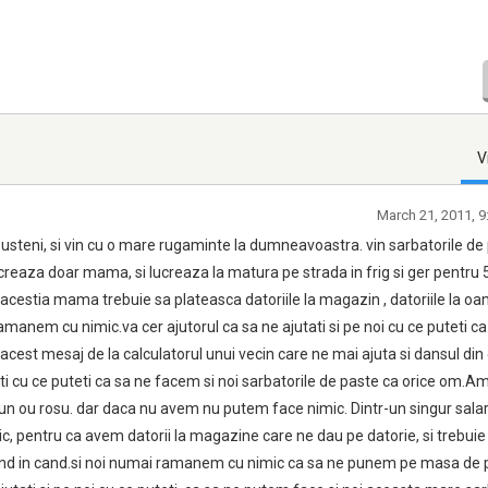
V
March 21, 2011, 9
usteni, si vin cu o mare rugaminte la dumneavoastra. vin sarbatorile de 
reaza doar mama, si lucreaza la matura pe strada in frig si ger pentru 5
ii acestia mama trebuie sa plateasca datoriile la magazin , datoriile la o
manem cu nimic.va cer ajutorul ca sa ne ajutati si pe noi cu ce puteti 
acest mesaj de la calculatorul unui vecin care ne mai ajuta si dansul din
ti cu ce puteti ca sa ne facem si noi sarbatorile de paste ca orice om.Am
un ou rosu. dar daca nu avem nu putem face nimic. Dintr-un singur salar
 pentru ca avem datorii la magazine care ne dau pe datorie, si trebui
n cand in cand.si noi numai ramanem cu nimic ca sa ne punem pe masa de