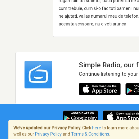
rugam din tot sufletul, daca puteti sa ne 
cum trebuie, cum si-o fac toti oameni. nu
ne ajutati, va las numarul meu de telefon
aceasta scrisoare, nu o veti arunca
Simple Radio, our 
Continue listening to your
We’ve updated our Privacy Policy.
Click
here
to learn more about
well as our
Privacy Policy
and
Terms & Conditions
.
Terms of Service
/
Privacy Policy
/
Copy