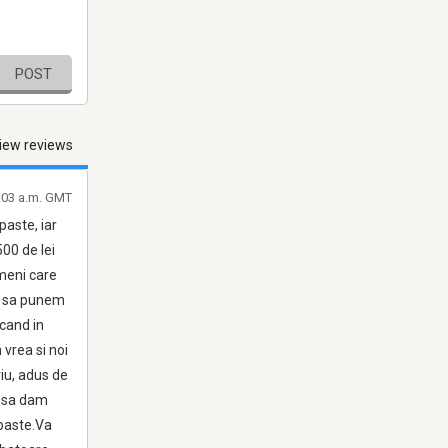
POST
iew reviews
:03 a.m. GMT
paste, iar
00 de lei
ameni care
ca sa punem
 cand in
 vrea si noi
iu, adus de
e sa dam
 paste.Va