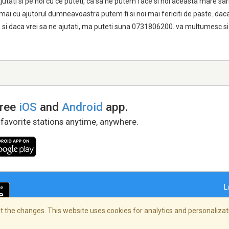
ajutati si pe noi cu ce puteti, ca sa ne putem face si noi aceasta mare s
mai cu ajutorul dumneavoastra putem fi si noi mai fericiti de paste. daca
, si daca vrei sa ne ajutati, ma puteti suna 0731806200. va multumesc si
free
iOS
and
Android
app.
 favorite stations anytime, anywhere.
L
 the changes. This website uses cookies for analytics and personalizati
right Policy
/
AdChoices