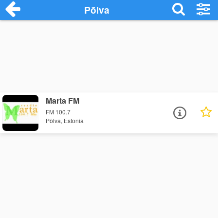
Põlva
Marta FM
FM 100.7
Põlva, Estonia