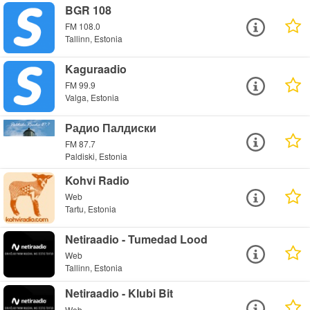
BGR 108
FM 108.0
Tallinn, Estonia
Kaguraadio
FM 99.9
Valga, Estonia
Радио Палдиски
FM 87.7
Paldiski, Estonia
Kohvi Radio
Web
Tartu, Estonia
Netiraadio - Tumedad Lood
Web
Tallinn, Estonia
Netiraadio - Klubi Bit
Web