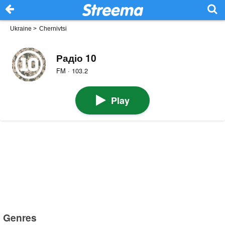
Ukraine
>
Chernivtsi
Радіо 10
FM · 103.2
Play
Genres