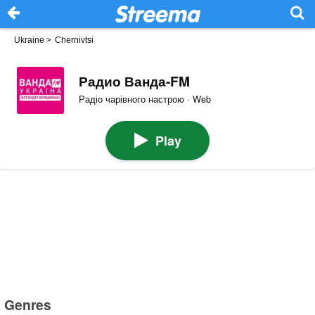
Ukraine
>
Chernivtsi
Радио Ванда-FM
Радіо чарівного настрою · Web
Play
Genres