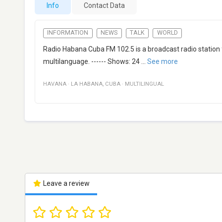
Info
Contact Data
INFORMATION
NEWS
TALK
WORLD
Radio Habana Cuba FM 102.5 is a broadcast radio station
multilanguage. ------ Shows: 24
...
See more
HAVANA
·
LA HABANA
,
CUBA
·
MULTILINGUAL
Leave a review