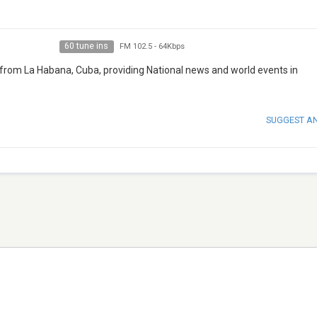
60 tune ins
FM 102.5
-
64Kbps
 from La Habana, Cuba, providing National news and world events in
SUGGEST A