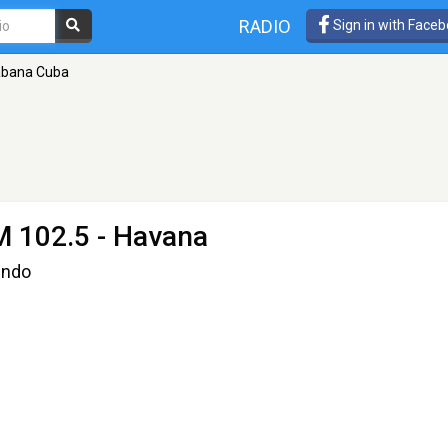
RADIO
Sign in with Face
abana Cuba
M 102.5 - Havana
undo