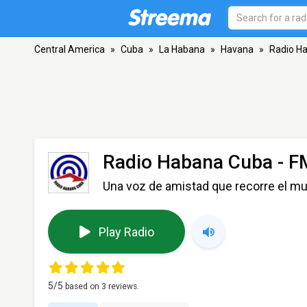
Central America
»
Cuba
»
La Habana
»
Havana
»
Radio H
Radio Habana Cuba
- F
Una voz de amistad que recorre el m
Play Radio
5
/5
based on
3
reviews.