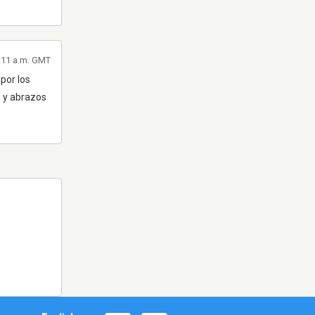
2:11 a.m. GMT
por los
s y abrazos