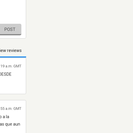
POST
iew reviews
1:19 a.m. GMT
 DESDE
2:55 a.m. GMT
 a la
tas que aun