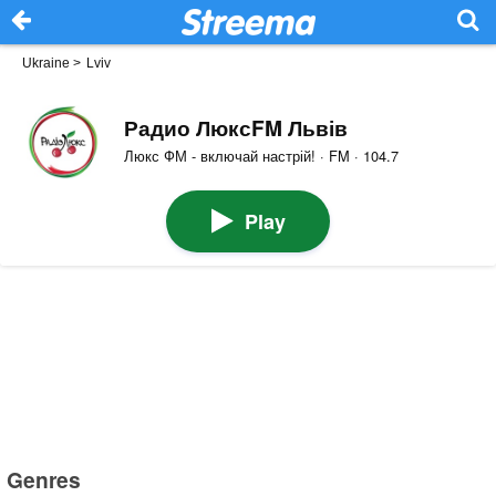
Ukraine
>
Lviv
Радио ЛюксFM Львів
Люкс ФМ - включай настрій! · FM · 104.7
Play
Genres