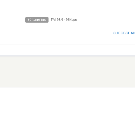
30 tune ins
FM 98.9
-
96Kbps
SUGGEST A