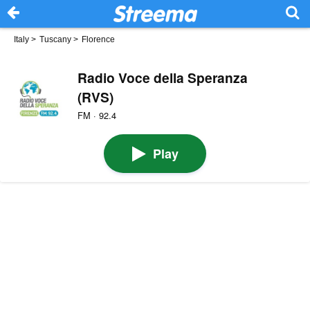
Italy
>
Tuscany
>
Florence
Radio Voce della Speranza
(RVS)
FM · 92.4
Play