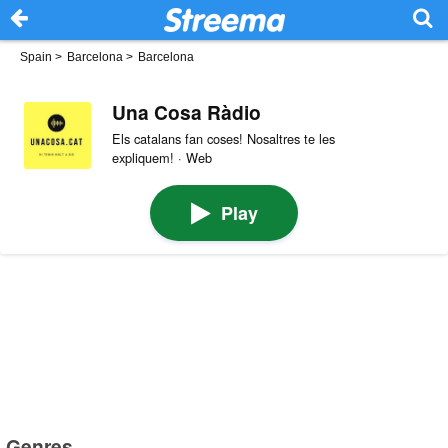
Spain
>
Barcelona
>
Barcelona
Una Cosa Ràdio
Els catalans fan coses! Nosaltres te les
expliquem! · Web
Play
Genres