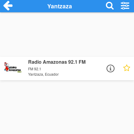
Yantzaza
Radio Amazonas 92.1 FM
FM 92.1
Yantzaza, Ecuador