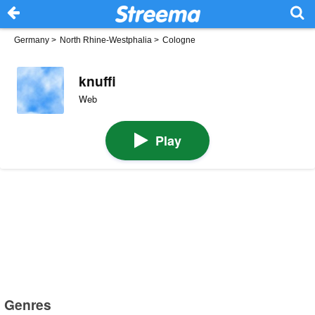
Germany
>
North Rhine-Westphalia
>
Cologne
knuffi
Web
Play
Genres