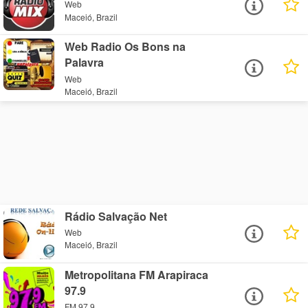
Web
Maceió, Brazil
Web Radio Os Bons na
Palavra
Web
Maceió, Brazil
Rádio Salvação Net
Web
Maceió, Brazil
Metropolitana FM Arapiraca
97.9
FM 97.9