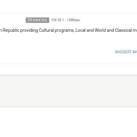
30 tune ins
FM 95.1
-
128Kbps
an Republic providing Cultural programs, Local and World and Classical 
SUGGEST A