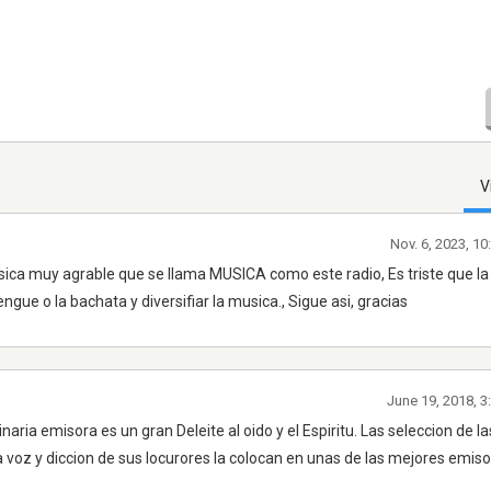
V
Nov. 6, 2023, 1
sica muy agrable que se llama MUSICA como este radio, Es triste que l
gue o la bachata y diversifiar la musica., Sigue asi, gracias
June 19, 2018, 
ria emisora es un gran Deleite al oido y el Espiritu. Las seleccion de l
a voz y diccion de sus locurores la colocan en unas de las mejores emis