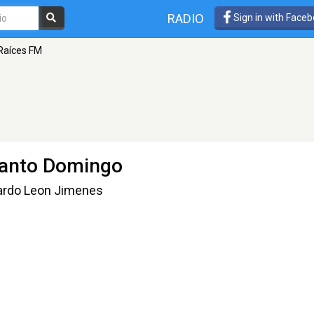
RADIO
Sign in with Face
Raíces FM
Santo Domingo
uardo Leon Jimenes