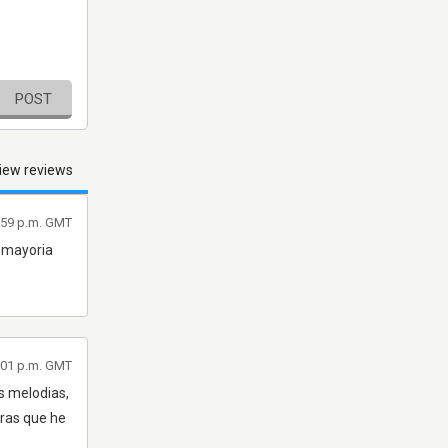
POST
iew reviews
0:59 p.m. GMT
a mayoria
3:01 p.m. GMT
as melodias,
oras que he