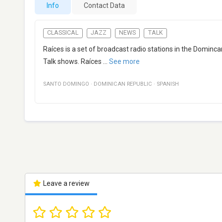
Info
Contact Data
CLASSICAL
JAZZ
NEWS
TALK
Raíces is a set of broadcast radio stations in the Dominc
Talk shows. Raíces
...
See more
SANTO DOMINGO
·
DOMINICAN REPUBLIC
·
SPANISH
Leave a review