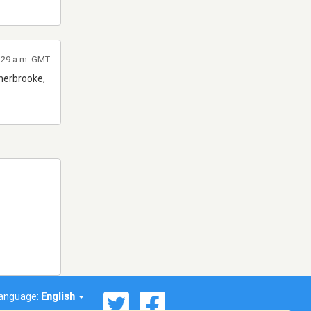
:29 a.m. GMT
herbrooke,
anguage:
English