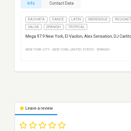
Info
Contact Data
BACHATA
DANCE
LATIN
MERENGUE
REGGAE
SALSA
SPANISH
TROPICAL
Mega 97.9 New York, El Vacilon, Alex Sensation, DJ Carlit
NEW YORK CITY
·
NEW YORK
,
UNITED STATES
·
SPANISH
Leave a review