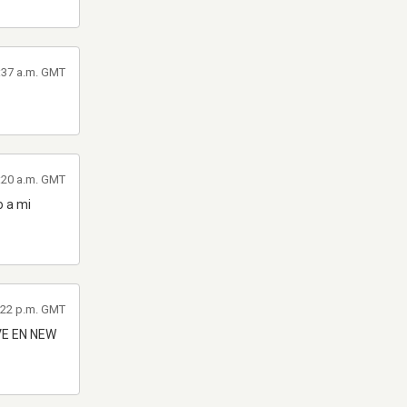
2:37 a.m. GMT
1:20 a.m. GMT
o a mi
7:22 p.m. GMT
VE EN NEW