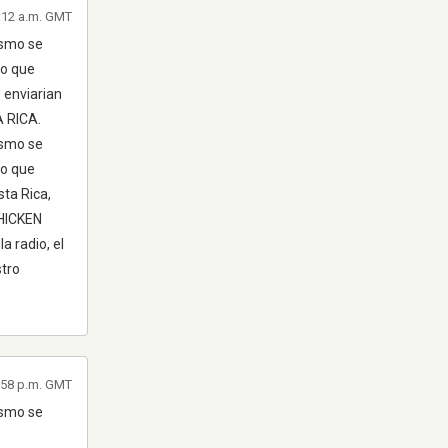
1:12 a.m. GMT
ismo se
io que
 enviarian
A RICA.
ismo se
io que
ta Rica,
CHICKEN
a radio, el
tro
1:58 p.m. GMT
ismo se