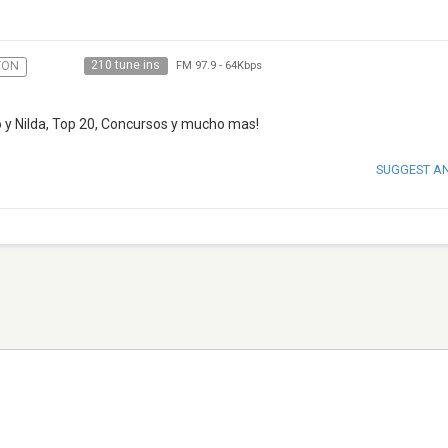
210 tune ins
TON
FM 97.9
-
64Kbps
o y Nilda, Top 20, Concursos y mucho mas!
SUGGEST A