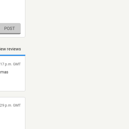
POST
iew reviews
3:17 p.m. GMT
ramas
3:29 p.m. GMT