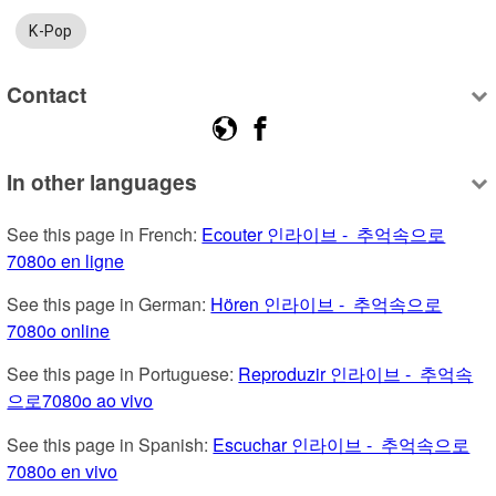
K-Pop
Contact
In other languages
See this page in French: 
Ecouter 인라이브 -  추억속으로
7080o en ligne
See this page in German: 
Hören 인라이브 -  추억속으로
7080o online
See this page in Portuguese: 
Reproduzir 인라이브 -  추억속
으로7080o ao vivo
See this page in Spanish: 
Escuchar 인라이브 -  추억속으로
7080o en vivo