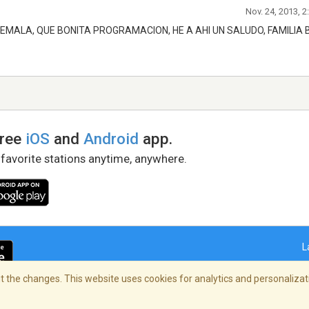
Nov. 24, 2013, 
MALA, QUE BONITA PROGRAMACION, HE A AHI UN SALUDO, FAMILIA
free
iOS
and
Android
app.
 favorite stations anytime, anywhere.
L
 the changes. This website uses cookies for analytics and personalizati
right Policy
/
AdChoices