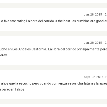
Jan. 28, 2015, 1
you a five star rating La hora del corrido is the best. las cumbias are good a
Jan. 28, 2015, 1
cucho en Los Angeles California.. La Hora del corrido prinsipalmente pe
terey
Sept. 22, 2014, 
ños que la escucho pero cuando comienzan esos charlatanes la apago
e parecen falsos