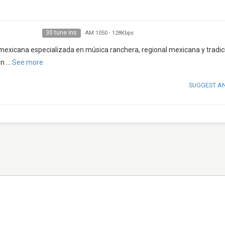
30 tune ins
AM 1050
-
128Kbps
xicana especializada en música ranchera, regional mexicana y tradic
on
...
See more
SUGGEST A