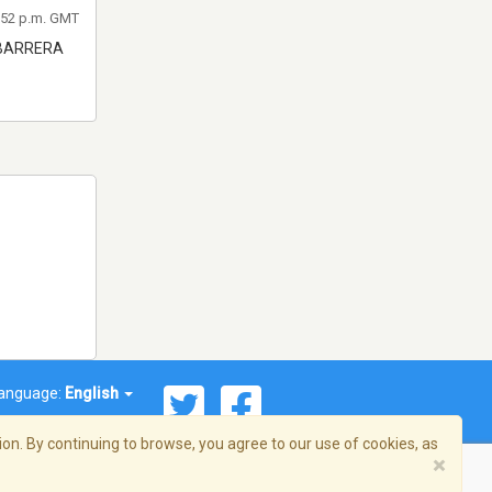
2:52 p.m. GMT
 BARRERA
anguage:
English
on. By continuing to browse, you agree to our use of cookies, as
×
© 2026 Streema, Inc. All rights reserved