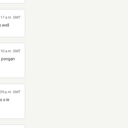
2:17 a.m. GMT
s well
2:10 a.m. GMT
ro pongan
3:39 p.m. GMT
 o le