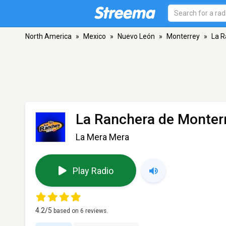
North America
»
Mexico
»
Nuevo León
»
Monterrey
»
La R
La Ranchera de Monter
La Mera Mera
Play Radio
4.2
/5
based on
6
reviews.