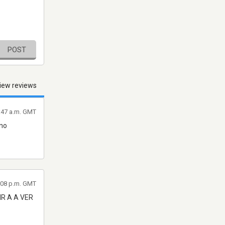
POST
iew reviews
1:47 a.m. GMT
 no
7:08 p.m. GMT
R A A VER