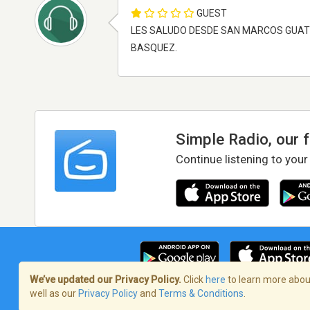
GUEST
LES SALUDO DESDE SAN MARCOS GUATE
BASQUEZ.
Simple Radio, our 
Continue listening to your
We’ve updated our Privacy Policy.
Click
here
to learn more about
well as our
Privacy Policy
and
Terms & Conditions
.
Terms of Service
/
Privacy Policy
/
Copy